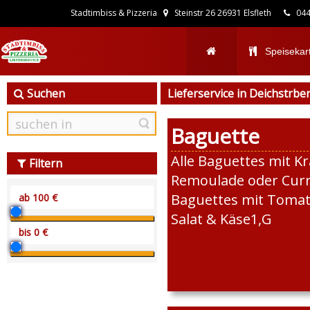
Stadtimbiss & Pizzeria
Steinstr 26 26931 Elsfleth
044
Speisekar
Suchen
Lieferservice in Deichstrbe
Baguette
Alle Baguettes mit K
Filtern
Remoulade oder Curry
Baguettes mit Tomat
Salat & Käse1,G