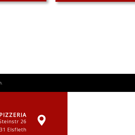
n.
PIZZERIA
Steinstr 26
31 Elsfleth