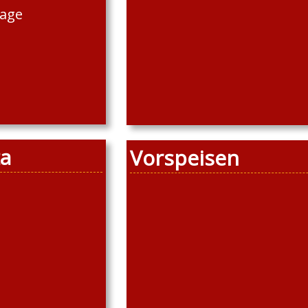
lage
za
Vorspeisen