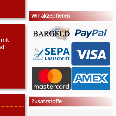
Wir akzeptieren
 mit
nd
Zusatzstoffe