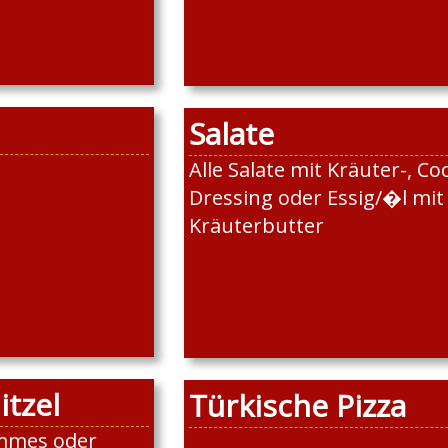
Salate
Alle Salate mit Kräuter-, Coc
Dressing oder Essig/�l mit
Kräuterbutter
tzel
Türkische Pizza
ommes oder