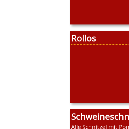
Rollos
Schweineschni
Alle Schnitzel mit P