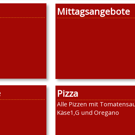
Mittagsangebote
e
Pizza
Alle Pizzen mit Tomatensau
Käse1,G und Oregano