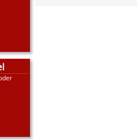
l
oder