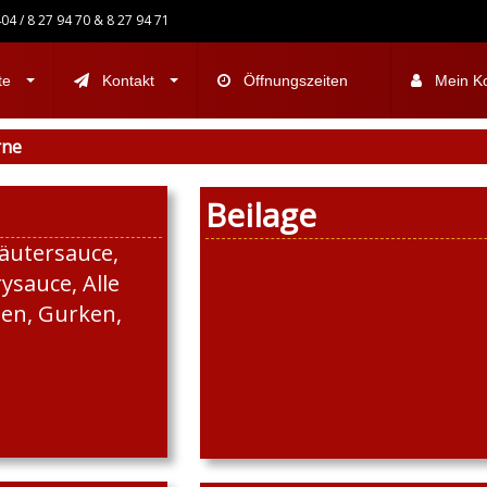
04 / 8 27 94 70 & 8 27 94 71
te
Kontakt
Öffnungszeiten
Mein K
rne
Beilage
räutersauce,
sauce, Alle
en, Gurken,