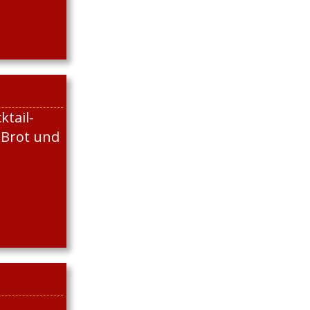
ktail-
 Brot und