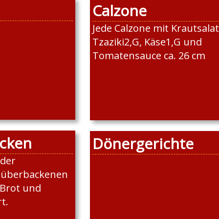
Calzone
Jede Calzone mit Krautsalat
Tzaziki2,G, Käse1,G und
Tomatensauce ca. 26 cm
cken
Dönergerichte
oder
e überbackenen
 Brot und
t.